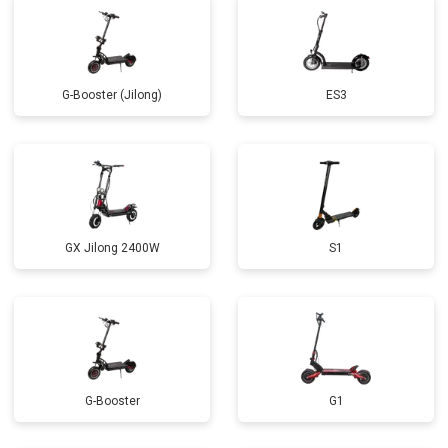
G-Booster (Jilong)
ES3
GX Jilong 2400W
S1
G-Booster
G1