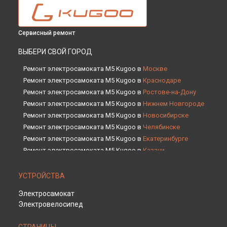
Сервисный ремонт
ВЫБЕРИ СВОЙ ГОРОД
Ремонт электросамоката M5 Kugoo в
Москве
Ремонт электросамоката M5 Kugoo в
Краснодаре
Ремонт электросамоката M5 Kugoo в
Ростове-на-Дону
Ремонт электросамоката M5 Kugoo в
Нижнем Новгороде
Ремонт электросамоката M5 Kugoo в
Новосибирске
Ремонт электросамоката M5 Kugoo в
Челябинске
Ремонт электросамоката M5 Kugoo в
Екатеринбурге
Ремонт электросамоката M5 Kugoo в
Казани
Ремонт электросамоката M5 Kugoo в
Уфе
Ремонт электросамоката M5 Kugoo в
Воронеже
УСТРОЙСТВА
Ремонт электросамоката M5 Kugoo в
Волгограде
Электросамокат
Ремонт электросамоката M5 Kugoo в
Барнауле
Электровелосипед
Ремонт электросамоката M5 Kugoo в
Ижевске
Ремонт электросамоката M5 Kugoo в
Тольятти