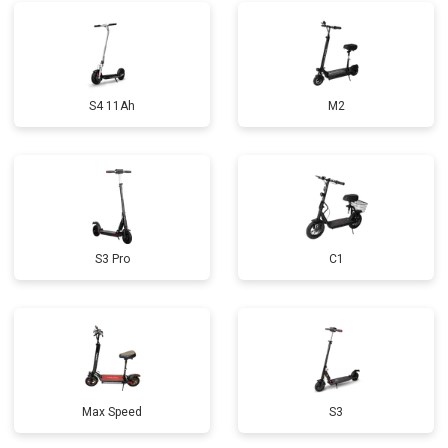
S4 11Ah
M2
S3 Pro
C1
Max Speed
S3